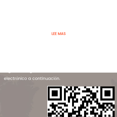
El jugador fue fundado en 2008
Guangdong Player Specialty Vehicles Manufacturing Co.,
Ltd. es un fabricante de vehículos y equipos especiales.
LEE MAS
Contáctenos
Para ofertas exclusivas y las últimas ofertas,
regístrese ingresando su dirección de correo
electrónico a continuación.