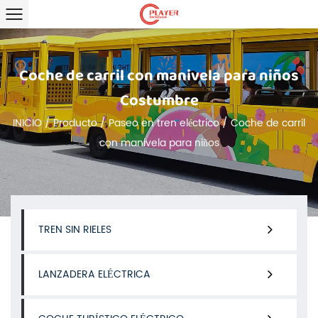
Coche de carril con manivela para niños
Costumbre
INICIO
/
Producto
/
Paseo en tren eléctrico
/
Coche de carril
con manivela para niños
TREN SIN RIELES
LANZADERA ELÉCTRICA