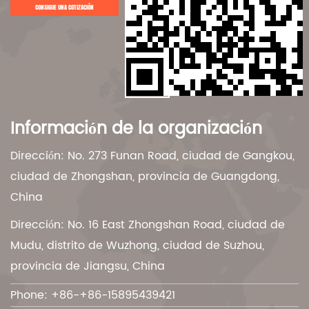
CONSIGUE UNA COTIZACIÓN
Información de la organización
Dirección: No. 273 Funan Road, ciudad de Gangkou,
ciudad de Zhongshan, provincia de Guangdong,
China
Dirección: No. 16 East Zhongshan Road, ciudad de
Mudu, distrito de Wuzhong, ciudad de Suzhou,
provincia de Jiangsu, China
Phone: +86-+86-15895439421