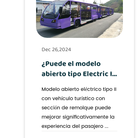
Dec 26,2024
¿Puede el modelo
abierto tipo Electric II
con sección de
Modelo abierto eléctrico tipo II
remolque mejorar la
con vehículo turístico con
experiencia de los
sección de remolque puede
pasajeros en los
mejorar significativamente la
recorridos urbanos?
experiencia del pasajero ...