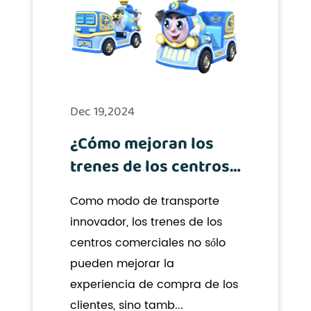
Dec 19,2024
¿Cómo mejoran los
trenes de los centros
comerciales la
Como modo de transporte
experiencia de
innovador, los trenes de los
compra de los
centros comerciales no sólo
consumidores y
pueden mejorar la
atraen más clientes?
experiencia de compra de los
clientes, sino tamb...