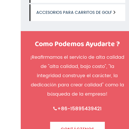
ACCESORIOS PARA CARRITOS DE GOLF
Como Podemos Ayudarte ?
¡Reafirmamos el servicio de alta calidad
de "alta calidad, bajo costo", "la
integridad construye el carácter, la
dedicación para crear calidad" como la
búsqueda de la empresa!
+86-15895439421