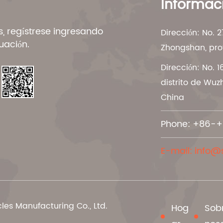
Informaci
as, regístrese ingresando
Dirección: No.
uación.
Zhongshan, pro
Dirección: No.
distrito de Wuz
China
Phone: +86-+
E-mail:
info@
es Manufacturing Co., Ltd.
Hog
Sob