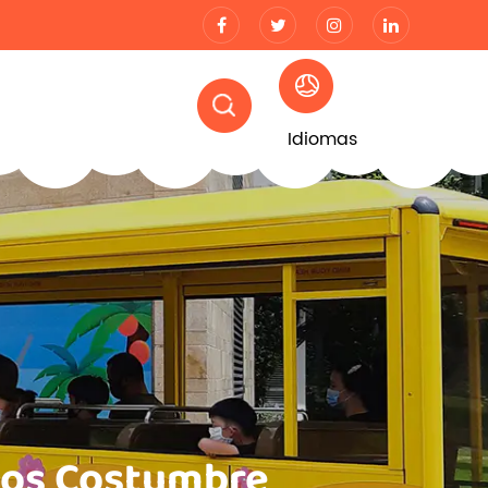
Idiomas
iños Costumbre