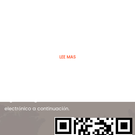
El jugador fue fundado en 2008
Guangdong Player Specialty Vehicles Manufacturing Co.,
Ltd. es un fabricante de vehículos y equipos especiales.
LEE MAS
Contáctenos
Para ofertas exclusivas y las últimas ofertas,
regístrese ingresando su dirección de correo
electrónico a continuación.