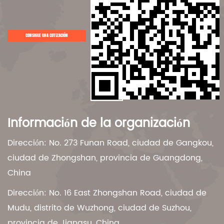
CONSIGUE UNA COTIZACIÓN
Información de la organización
Dirección: No. 273 Funan Road, ciudad de Gangkou,
ciudad de Zhongshan, provincia de Guangdong,
China
Dirección: No. 16 East Zhongshan Road, ciudad de
Mudu, distrito de Wuzhong, ciudad de Suzhou,
provincia de Jiangsu, China