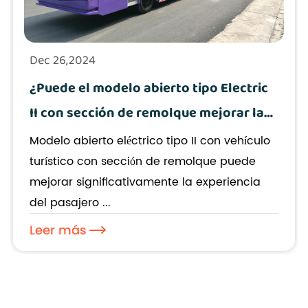
Dec 26,2024
¿Puede el modelo abierto tipo Electric
II con sección de remolque mejorar la
experiencia de los pasajeros en los
Modelo abierto eléctrico tipo II con vehículo
recorridos urbanos?
turístico con sección de remolque puede
mejorar significativamente la experiencia
del pasajero ...
Leer más