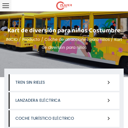
Kart de diversión para niños Costumbre
INICIO
/
Producto
/
Coche de atracciones para niños
/
Kart
de diversión para niños
TREN SIN RIELES
LANZADERA ELÉCTRICA
COCHE TURÍSTICO ELÉCTRICO