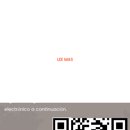
El jugador fue fundado en 2008
Guangdong Player Specialty Vehicles Manufacturing Co.,
Ltd. es un fabricante de vehículos y equipos especiales.
LEE MAS
Contáctenos
Para ofertas exclusivas y las últimas ofertas,
regístrese ingresando su dirección de correo
electrónico a continuación.