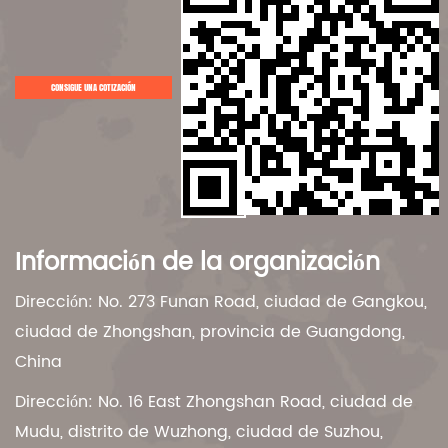
CONSIGUE UNA COTIZACIÓN
Información de la organización
Dirección: No. 273 Funan Road, ciudad de Gangkou,
ciudad de Zhongshan, provincia de Guangdong,
China
Dirección: No. 16 East Zhongshan Road, ciudad de
Mudu, distrito de Wuzhong, ciudad de Suzhou,