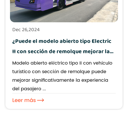
Dec 26,2024
¿Puede el modelo abierto tipo Electric
II con sección de remolque mejorar la
experiencia de los pasajeros en los
Modelo abierto eléctrico tipo II con vehículo
recorridos urbanos?
turístico con sección de remolque puede
mejorar significativamente la experiencia
del pasajero ...
Leer más