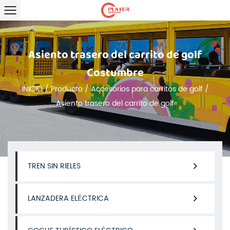
Asiento trasero del carrito de golf
Costumbre
INICIO
/
Producto
/
Accesorios para carritos de golf
/
Asiento trasero del carrito de golf
TREN SIN RIELES
LANZADERA ELÉCTRICA