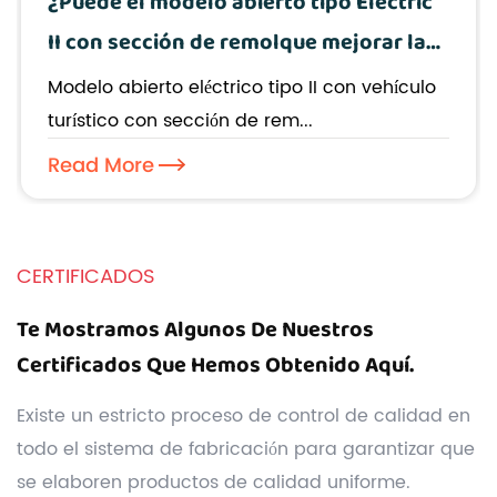
¿Puede el modelo abierto tipo Electric
II con sección de remolque mejorar la
experiencia de los pasajeros en los
Modelo abierto eléctrico tipo II con vehículo
recorridos urbanos?
turístico con sección de rem...
Read More
CERTIFICADOS
Te Mostramos Algunos De Nuestros
Certificados Que Hemos Obtenido Aquí.
Existe un estricto proceso de control de calidad en
todo el sistema de fabricación para garantizar que
se elaboren productos de calidad uniforme.