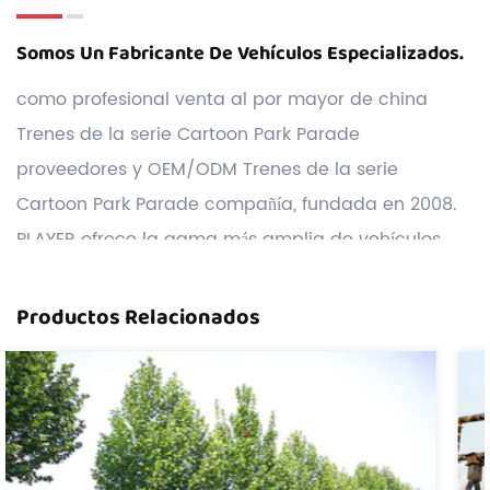
Somos Un Fabricante De Vehículos Especializados.
como profesional
venta al por mayor de china
Trenes de la serie Cartoon Park Parade
proveedores
y
OEM/ODM Trenes de la serie
Cartoon Park Parade compañía
, fundada en 2008.
PLAYER ofrece la gama más amplia de vehículos
turísticos, incluidos trenes sin rieles, automóviles
turísticos, camiones de juegos, Carnival Rides, etc..
Productos Relacionados
Personalización: contamos con un sólido equipo de
I+D y podemos desarrollar y producir Trenes de la
serie Cartoon Park Parade de acuerdo con los
dibujos o muestras que ofrecen los clientes.
Costo: Tenemos dos bases de fabricación propias