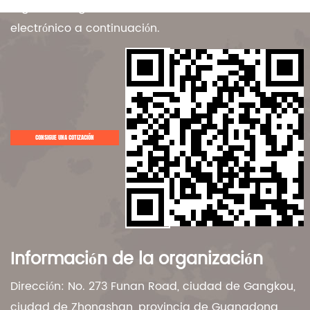
regístrese ingresando su dirección de correo
electrónico a continuación.
CONSIGUE UNA COTIZACIÓN
Información de la organización
Dirección: No. 273 Funan Road, ciudad de Gangkou,
ciudad de Zhongshan, provincia de Guangdong,