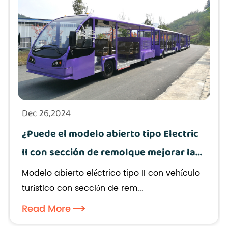
Nuestros productos cumplen con los estándares
internacionales y se exportan principalmente a
Europa, América, Japón y otros destinos en todo el
mundo.
Envío: Estamos a solo 80 kilómetros del puerto de
Shanghái, es muy conveniente y eficiente enviar
Dec 26,2024
mercancías a cualquier otro país.
¿Puede el modelo abierto tipo Electric
II con sección de remolque mejorar la
experiencia de los pasajeros en los
Modelo abierto eléctrico tipo II con vehículo
recorridos urbanos?
turístico con sección de rem...
Read More