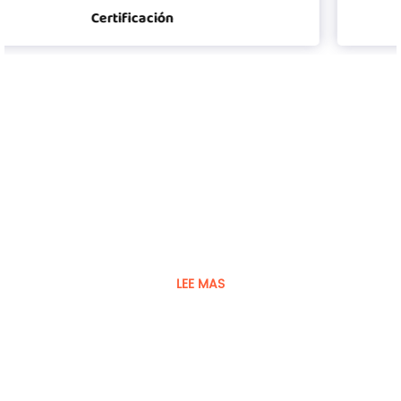
Certificación
El jugador fue fundado en 2008
Guangdong Player Specialty Vehicles Manufacturing Co.,
Ltd. es un fabricante de vehículos y equipos especiales.
LEE MAS
Contáctenos
Para ofertas exclusivas y las últimas ofertas,