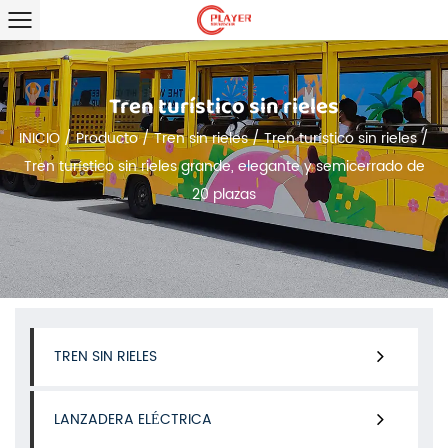
Tren turístico sin rieles
INICIO
/
Producto
/
Tren sin rieles
/
Tren turístico sin rieles
/
Tren turístico sin rieles grande, elegante y semicerrado de
20 plazas
TREN SIN RIELES
LANZADERA ELÉCTRICA